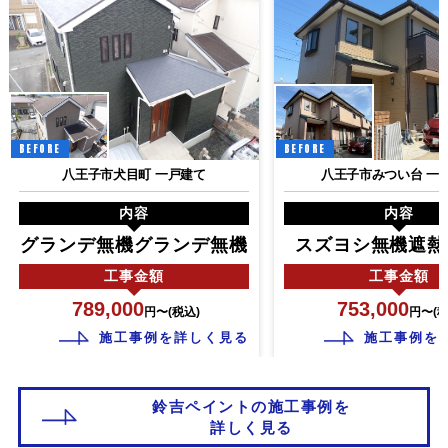
BEFORE
BEFORE
八王子市犬目町 一戸建て
八王子市みつい台 一
内容
内容
グランデ無機グランデ無機
スズヨシ無機遮熱
工事
金額
工事
金額
789,000
753,000
円〜(税込)
円〜(税
施工事例を詳しく見る
施工事例を
鈴吉ペイントの施工事例を
詳しく見る