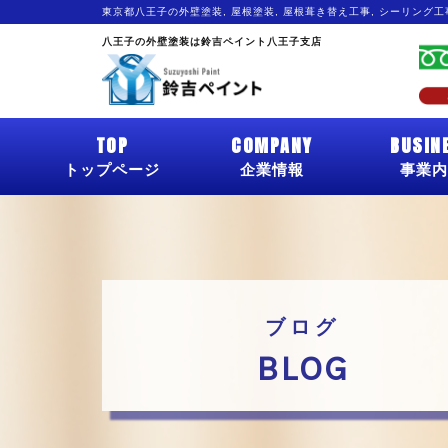
東京都八王子の外壁塗装, 屋根塗装, 屋根葺き替え工事, シーリング
八王子の外壁塗装は鈴吉ペイント八王子支店
TOP
COMPANY
BUSIN
トップページ
企業情報
事業内
ブログ
BLOG