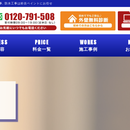
工事, 防水工事は鈴吉ペイントにお任せ
ESS
PRICE
WORKS
容
料金一覧
施工事例
お