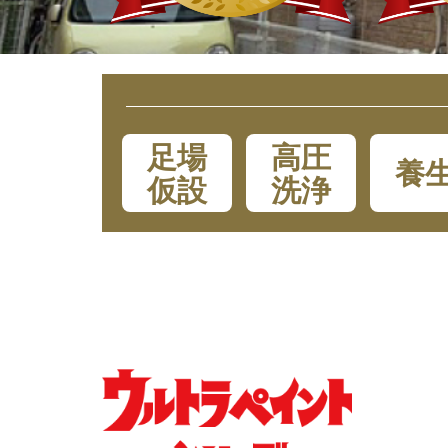
足場
高圧
養
仮設
洗浄