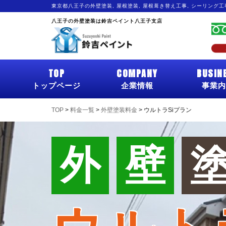
東京都八王子の外壁塗装, 屋根塗装, 屋根葺き替え工事, シーリング
八王子の外壁塗装は鈴吉ペイント八王子支店
TOP
COMPANY
BUSIN
トップページ
企業情報
事業内
TOP
>
料金一覧
>
外壁塗装料金
>
ウルトラSiプラン
外
壁