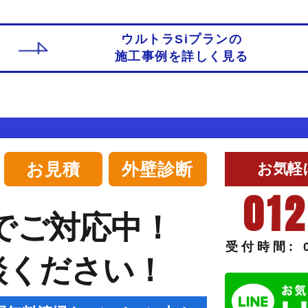
ウルトラSiプランの
施工事例を詳しく見る
お見積
外壁診断
お気軽
012
でご対応中！
受付時間: 0
談ください！