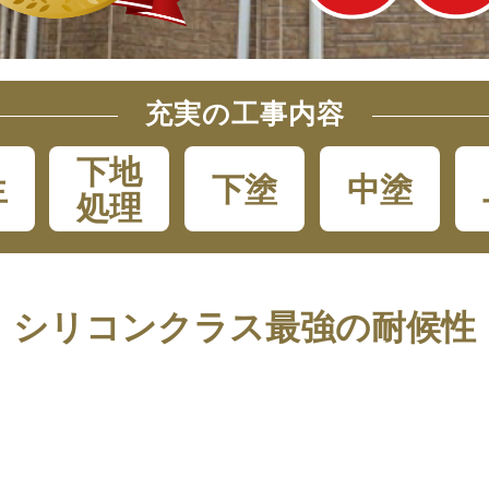
充実の工事内容
下地
生
下塗
中塗
処理
シリコンクラス最強の耐候性