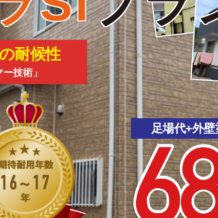
ラSi
プラ
の耐候性
マー技術」
足場代+外壁