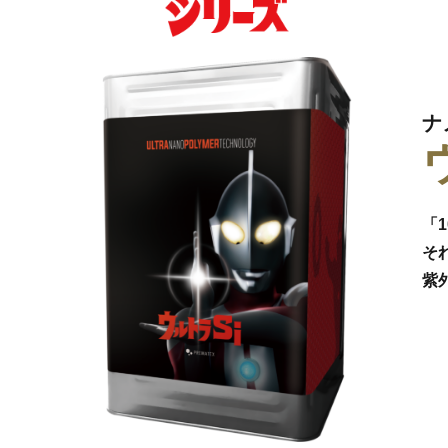
ナ
「
そ
紫