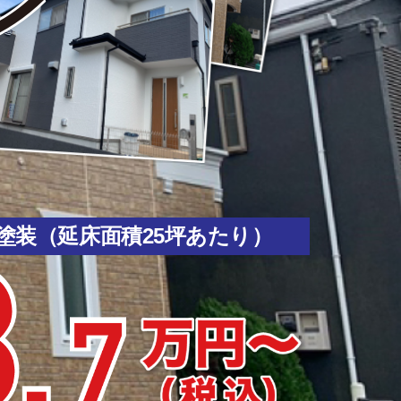
ン
塗装（延床面積25坪あたり）