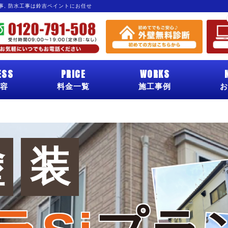
工事, 防水工事は鈴吉ペイントにお任せ
ESS
PRICE
WORKS
容
料金一覧
施工事例
お
塗
装