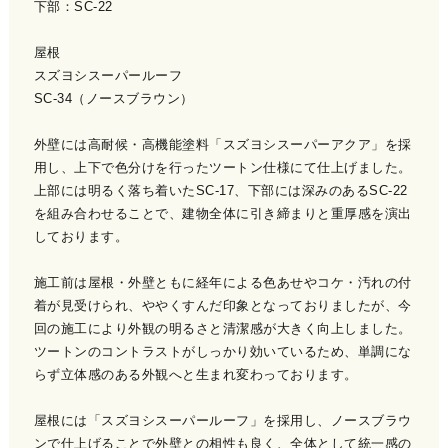
下部：SC-22
屋根
スズヨシスーパールーフ
SC-34（ノースブラウン）
外壁には高耐候・高機能塗料「スズヨシスーパーアクア」を採
用し、上下で色分けを行ったツートン仕様にて仕上げました。
上部には明るく落ち着いたSC-17、下部には深みのあるSC-22
を組み合わせることで、建物全体に引き締まりと重厚感を演出
しております。
施工前は屋根・外壁ともに経年による色あせやコケ・汚れの付
着が見受けられ、ややくすんだ印象となっておりましたが、今
回の施工により外観の明るさと清潔感が大きく向上しました。
ツートンのコントラストがしっかり効いているため、単調にな
らず立体感のある外観へと生まれ変わっております。
屋根には「スズヨシスーパールーフ」を採用し、ノースブラウ
ンで仕上げることで外壁との相性も良く、全体として統一感の