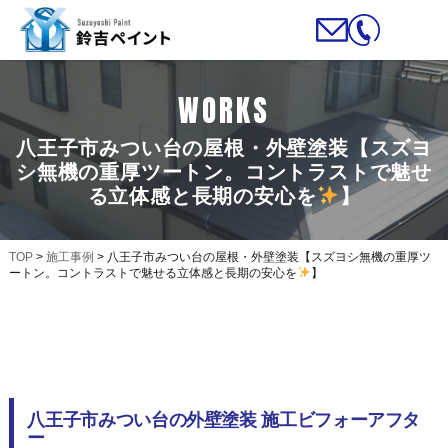
WORKS
八王子市みつい台の屋根・外壁塗装【スズヨ
シ無機の重厚ツートン。コントラストで魅せ
る立体感と長期の安心を
】
TOP
>
施工事例
>
八王子市みつい台の屋根・外壁塗装【スズヨシ無機の重厚ツ
ートン。コントラストで魅せる立体感と長期の安心を
】
八王子市みつい台の外壁塗装 施工ビフォーアフタ
ー