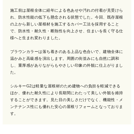
施工前は屋根全体に経年による色あせや汚れの付着が見受けら
れ、防水性能の低下も懸念される状態でした。今回、既存屋根
の上から新しい屋根材を施工するカバー工法を採用すること
で、防水性・耐久性・断熱性を向上させ、住まいを長く守る仕
様へと生まれ変わりました。
ブラウンカラーは落ち着きのある上品な色合いで、建物全体に
温かみと高級感を演出します。周囲の街並みにも自然に調和
し、重厚感がありながらもやさしい印象の外観に仕上がりまし
た。
シルキーG2は軽量な屋根材のため建物への負担を軽減できる
ほか、優れた耐久性により長期間にわたって美しい外観を維持
することができます。見た目の美しさだけでなく、機能性・メ
ンテナンス性にも優れた安心の屋根リフォームとなっておりま
す。