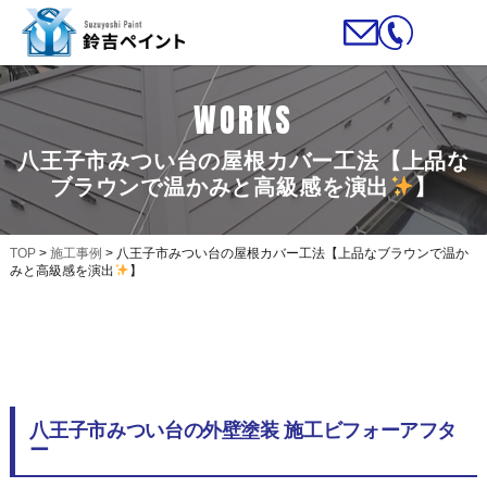
WORKS
八王子市みつい台の屋根カバー工法【上品な
ブラウンで温かみと高級感を演出
】
TOP
>
施工事例
>
八王子市みつい台の屋根カバー工法【上品なブラウンで温か
みと高級感を演出
】
八王子市みつい台の外壁塗装 施工ビフォーアフタ
ー