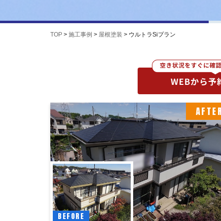
TOP
>
施工事例
>
屋根塗装
>
ウルトラSiプラン
AFTE
BEFORE