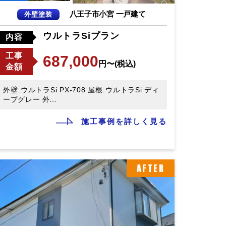
八王子市小宮 一戸建て
外壁塗装
ウルトラSiプラン
内容
工事
687,000
円〜(税込)
金額
外壁:ウルトラSi PX-708 屋根:ウルトラSi ディ
ープグレー 外…
施工事例を詳しく見る
AFTER