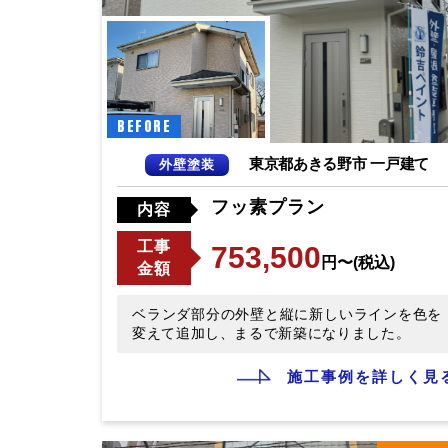
BEFORE
東京都あきる野市 一戸建て
外壁塗装
フッ素プラン
内容
工事
753,500
円〜(税込)
金額
ベランダ部分の外壁と縦に新しいラインを色を
変えて追加し、まるで新築になりました。
施工事例を詳しく見