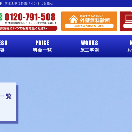
工事, 防水工事は鈴吉ペイントにお任せ
ESS
PRICE
WORKS
容
料金一覧
施工事例
お
一覧