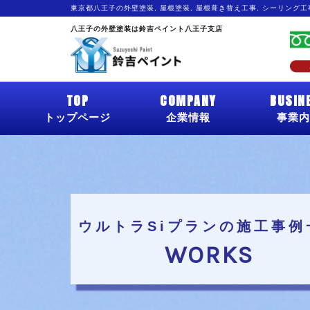
東京都八王子の外壁塗装, 屋根塗装, 屋根葺き替え工事, シーリング
八王子の外壁塗装は鈴吉ペイント八王子支店
TOP
COMPANY
BUSIN
トップページ
企業情報
事業内
ウルトラSiプランの施工事例
WORKS