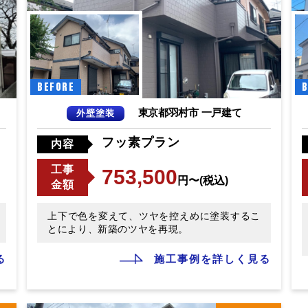
BEFORE
B
東京都羽村市 一戸建て
外壁塗装
フッ素プラン
内容
工事
753,500
円〜(税込)
金額
上下で色を変えて、ツヤを控えめに塗装するこ
とにより、新築のツヤを再現。
る
施工事例を詳しく見る