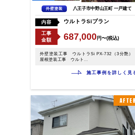
八王子市中野山王町 一戸建て
外壁塗装
ウルトラSiプラン
内容
工事
687,000
円〜(税込)
金額
外壁塗装工事 ウルトラSi PX-732（3分艶）
屋根塗装工事 ウルト…
施工事例を詳しく見
AFTE