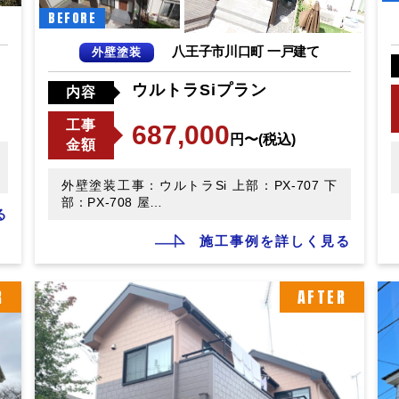
BEFORE
八王子市川口町 一戸建て
外壁塗装
ウルトラSiプラン
内容
工事
687,000
円〜(税込)
金額
外壁塗装工事：ウルトラSi 上部：PX-707 下
部：PX-708 屋…
る
施工事例を詳しく見る
R
AFTER