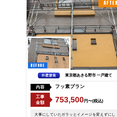
AFTE
BEFORE
東京都あきる野市 一戸建て
外壁塗装
フッ素プラン
内容
工事
753,500
円〜(税込)
金額
大事にしていたガラッとイメージを変えずにし