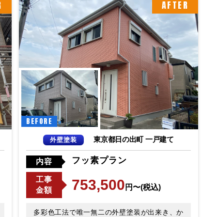
R
AFTER
BEFORE
東京都日の出町 一戸建て
外壁塗装
フッ素プラン
内容
工事
753,500
円〜(税込)
金額
多彩色工法で唯一無二の外壁塗装が出来き、か