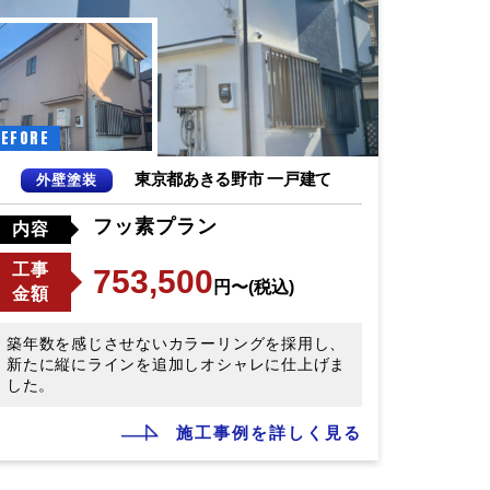
EFORE
東京都あきる野市 一戸建て
外壁塗装
フッ素プラン
内容
工事
753,500
円〜(税込)
金額
築年数を感じさせないカラーリングを採用し、
新たに縦にラインを追加しオシャレに仕上げま
した。
施工事例を詳しく見る