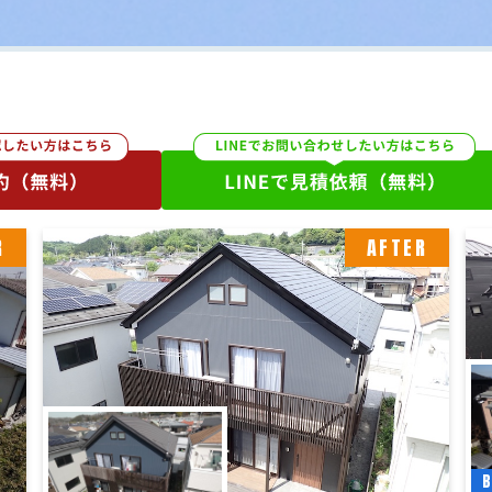
R
AFTER
B