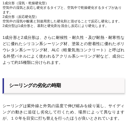
1成分形（湿気・乾燥硬化型）
空気中の湿気と反応し硬化するタイプと、空気中で乾燥硬化するタイプがあり
ます。
2成分形（反応硬化型）
空気中の湿気や酸素と別途用意した硬化剤と混ぜることで反応し硬化します。
2成分型は1成分形と、基剤と硬化剤を混合し反応により硬化します。
1成分形と2成分形は、さらに耐候性・耐久性・及び耐熱・耐寒性な
どに優れたシリコン系シーリング材、塗装との密着性に優れたポリ
ウレタン系シーリング材、ALC（軽量気泡コンクリート）と呼ばれ
る外壁パネルによく使われるアクリル系シーリング材など、成分に
よって約15種類に分けられます。
シーリングの劣化の時期
シーリングは紫外線と外気の温度で伸び縮みを繰り返し、サイディ
ングの動きに追従し劣化して行くため、場所によって異なります
が、１０年を目安に打ち替えを行ったほうが良いとされています。