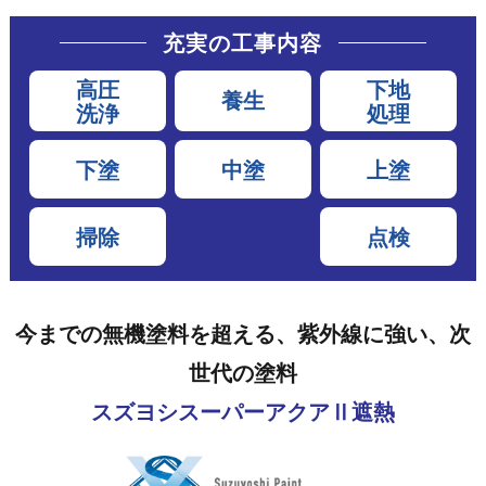
充実の工事内容
高圧
下地
養生
洗浄
処理
下塗
中塗
上塗
掃除
点検
今までの無機塗料を超える、紫外線に強い、次
世代の塗料
スズヨシスーパーアクアⅡ遮熱