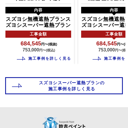
内容
内容
水性タイプ
スズヨシ無機遮熱プランス
スズヨシ無機遮熱
ズヨシスーパー遮熱プラン
ズヨシスーパー遮
工事
金額
工事
金額
油性塗料は含まれるシンナーが蒸発するので臭いが発生するの
に対し、水性塗料は水分が蒸発するだけなので臭いが発生しま
684,545
684,545
円〜(税抜)
円〜(税
せん。
753,000
753,000
円〜(税込)
円〜(税
施工事例を詳しく見る
施工事例を
美しい仕上がり
スズヨシスーパー遮熱プランの
施工事例を詳しく見る
紫外線エネルギーに負けない、結合の強い塗料樹脂で設計され
ており、長期間光沢を維持します。