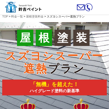
TOP
>
料金一覧
>
屋根塗装料金
>
スズヨシスーパー遮熱プラン
屋
根
塗
装
スズヨシ
スーパー
遮熱
プラン
「無機」を超えた！
ハイグレード塗料の新基準