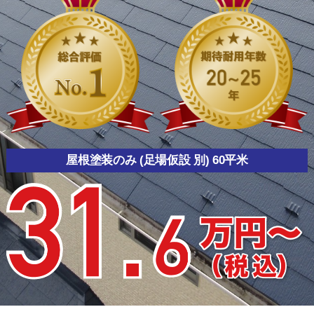
屋根塗装のみ (足場仮設 別) 60平米