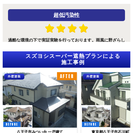
超低汚染性
過酷な環境の下で実証実験を行っております。雨風に野ざらし
の状態に耐えうる優れた塗料である事を実証しております。
スズヨシスーパー遮熱プランによる
施工事例
速乾性
AFTER
外壁塗装
外壁塗装
スズヨシスーパーシリーズは2コート仕様も可能。4・3コート
に対して劣りますが、工期短縮を実現し、コスト面でも経済的
な仕様になります。
BEFORE
BEFORE
八王子市みつい台 一戸建て
東京都八王子市石川町 