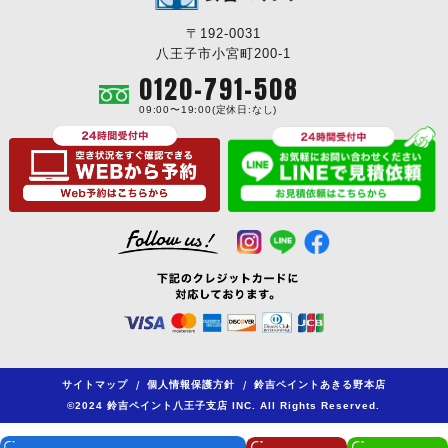
おすすめ度
〒192-0031
八王子市小宮町200-1
0120-791-508
スズヨシスーパーシリーズは大切なお住いをより美しく長く保
09:00〜19:00(定休日:なし)
つ、イチオシ塗料。高耐久は生涯のお財布にも優しく、資産価
値としても威力を発揮してくれる。
サイトマップ
/
個人情報保護方針
/
鈴吉ペイントあきる野本店
©2024 鈴吉ペイント八王子支店 INC. All Rights Reserved.