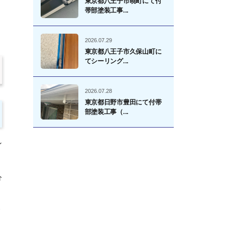
東京都八王子市暁町にて付
帯部塗装工事...
2026.07.29
東京都八王子市久保山町に
てシーリング...
2026.07.28
東京都日野市豊田にて付帯
部塗装工事（...
ン
分
リ