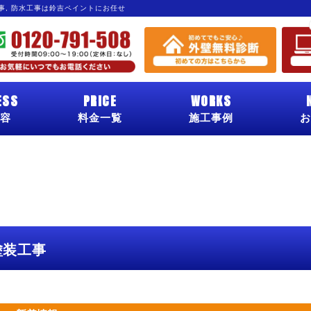
工事, 防水工事は鈴吉ペイントにお任せ
ESS
PRICE
WORKS
容
料金一覧
施工事例
お
塗装工事