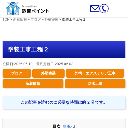
TOP
>
新着情報
>
ブログ
>
外壁塗装
>
塗装工事工程２
塗装工事工程２
公開日:2025.06.10 最終更新日:2025.06.08
ブログ
外壁塗装
外構・エクステリア工事
新着情報
防水工事
この記事を読むのに必要な時間は約 2 分です。
目次
[
非表示
]