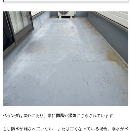
ベランダ
は屋外にあり、常に
雨風
や
湿気
にさらされています。
もし防水が施されていない、または古くなっている場合、雨水が
ベ