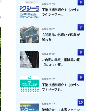
2025.01.27
下塗り塗料紹介！（水性ミ
ラクシーラー...
で
2025.06.23
玄関周りの色選びで印象が
変わる
2024.12.03
ご自宅の屋根、雨樋等の雹
（ヒョウ）被...
2025.01.26
下塗り塗料紹介！（水性ソ
フトサーフS...
2025.01.16
塗料紹介！（水系ファイン