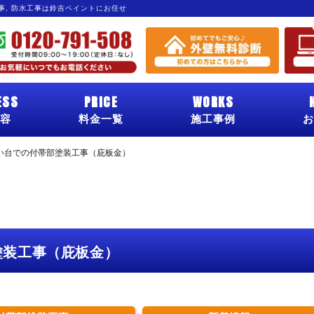
工事, 防水工事は鈴吉ペイントにお任せ
ESS
PRICE
WORKS
容
料金一覧
施工事例
お
い台での付帯部塗装工事（庇板金）
塗装工事（庇板金）