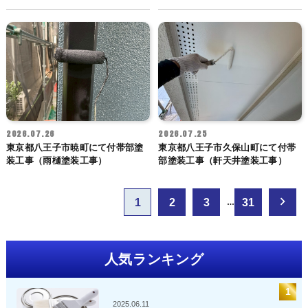
2026.07.26
2026.07.25
東京都八王子市暁町にて付帯部塗
東京都八王子市久保山町にて付帯
装工事（雨樋塗装工事）
部塗装工事（軒天井塗装工事）
投
1
2
3
31
…
稿
ナ
ビ
人気ランキング
ゲ
ー
シ
2025.06.11