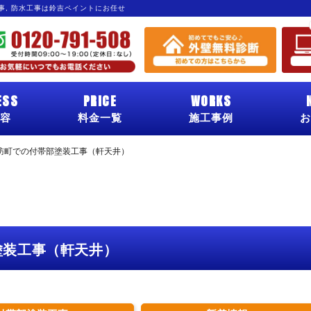
工事, 防水工事は鈴吉ペイントにお任せ
ESS
PRICE
WORKS
容
料金一覧
施工事例
お
訪町での付帯部塗装工事（軒天井）
塗装工事（軒天井）