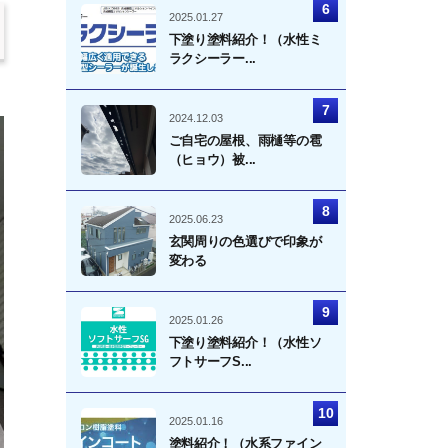
2025.01.27
下塗り塗料紹介！（水性ミ
ラクシーラー...
2024.12.03
ご自宅の屋根、雨樋等の雹
（ヒョウ）被...
2025.06.23
玄関周りの色選びで印象が
変わる
2025.01.26
下塗り塗料紹介！（水性ソ
フトサーフS...
2025.01.16
塗料紹介！（水系ファイン