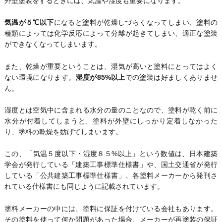
外壁塗装をするときには、気温や湿度も重要になります。
気温が５℃以下
になると塗料が乾燥しづらくなってしまい、塗料の
種類によっては化学反応によって分離が起きてしまい、適正な塗装
ができなくなってしまいます。
また、乾燥が重要ということは、湿気が高いと塗料にとってはよく
ない環境になります。
湿度が85%以上
での塗装は好ましくありませ
ん。
湿度とは空気中に含まれる水分の量のことなので、塗料が乾く前に
水分が付着してしまうと、塗料が外壁にしっかり定着しなかった
り、塗料の乾燥を妨げてしまいます。
この、「気温５度以下・湿度８５%以上」という数値は、日本建築
学会が発行している「建築工事標準仕様書」や、国土交通省が発行
している「公共建築工事標準仕様書」、各塗料メーカーから発刊さ
れている仕様書にも同じように記載されています。
塗料メーカーの中には、塗料に保証を付けている会社もあります。
その塗料を使って何か問題があった場合、メーカーが再塗装の保証