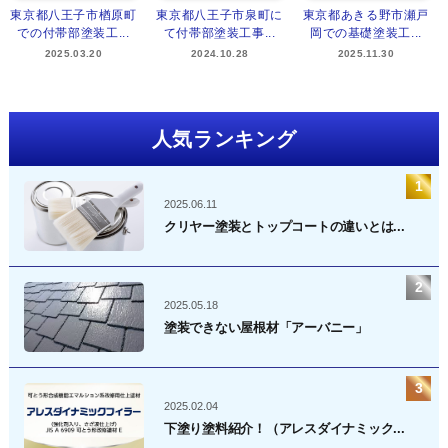
東京都八王子市楢原町
東京都八王子市泉町に
東京都あきる野市瀬戸
での付帯部塗装工...
て付帯部塗装工事...
岡での基礎塗装工...
2025.03.20
2024.10.28
2025.11.30
人気ランキング
2025.06.11
クリヤー塗装とトップコートの違いとは...
2025.05.18
塗装できない屋根材「アーバニー」
2025.02.04
下塗り塗料紹介！（アレスダイナミック...