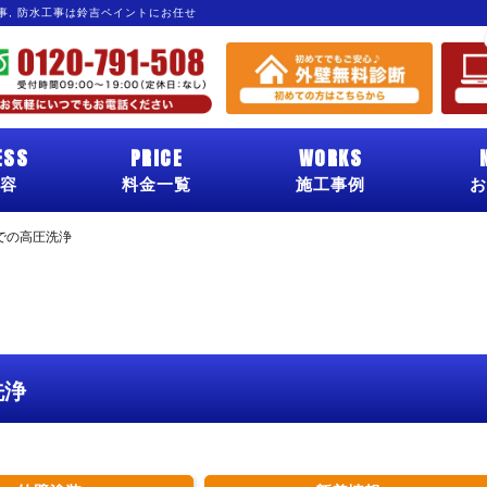
工事, 防水工事は鈴吉ペイントにお任せ
ESS
PRICE
WORKS
容
料金一覧
施工事例
お
での高圧洗浄
洗浄