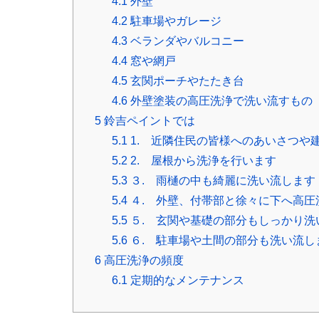
4.1
外壁
4.2
駐車場やガレージ
4.3
ベランダやバルコニー
4.4
窓や網戸
4.5
玄関ポーチやたたき台
4.6
外壁塗装の高圧洗浄で洗い流すもの
5
鈴吉ペイントでは
5.1
1. 近隣住民の皆様へのあいさつや
5.2
2. 屋根から洗浄を行います
5.3
３. 雨樋の中も綺麗に洗い流します
5.4
４. 外壁、付帯部と徐々に下へ高圧
5.5
５. 玄関や基礎の部分もしっかり洗
5.6
６. 駐車場や土間の部分も洗い流し
6
高圧洗浄の頻度
6.1
定期的なメンテナンス