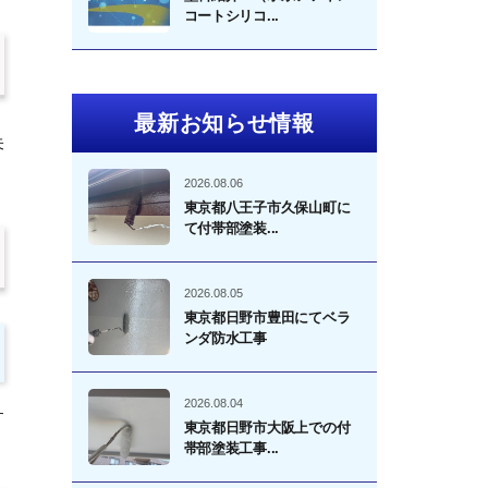
コートシリコ...
最新お知らせ情報
未
2026.08.06
東京都八王子市久保山町に
て付帯部塗装...
2026.08.05
東京都日野市豊田にてベラ
ンダ防水工事
2026.08.04
す
東京都日野市大阪上での付
帯部塗装工事...