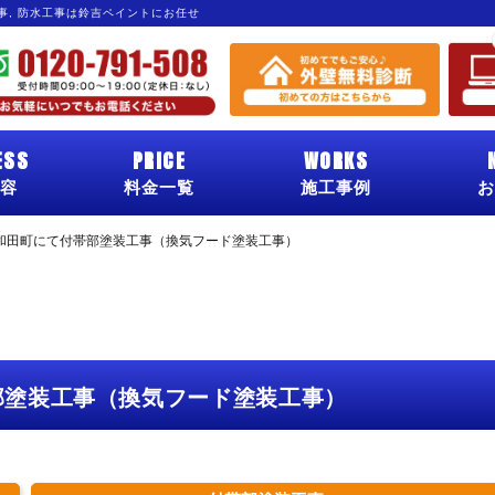
工事, 防水工事は鈴吉ペイントにお任せ
ESS
PRICE
WORKS
容
料金一覧
施工事例
お
和田町にて付帯部塗装工事（換気フード塗装工事）
部塗装工事（換気フード塗装工事）