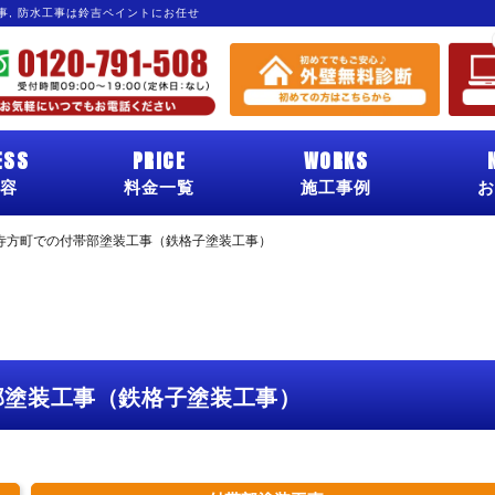
工事, 防水工事は鈴吉ペイントにお任せ
ESS
PRICE
WORKS
容
料金一覧
施工事例
お
寺方町での付帯部塗装工事（鉄格子塗装工事）
部塗装工事（鉄格子塗装工事）