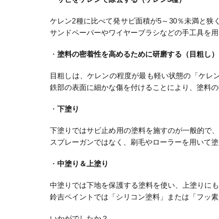
ケレン2種に比べて発サビ面積が5～30％未満と
サンドペーパーやワイヤーブラシなどの手工具を用
・
塗料の密着性を高めるために研磨する（目粗し）
目粗しは、ケレンの程度が最も軽い状態の「ケレ
鉄部の表面に細かな傷を付けることにより、塗料の
・
下塗り
下塗りではサビ止め用の塗料を施すのが一般的で
スプレーガンではなく、刷毛やローラーを用いて塗
・
中塗り＆上塗り
中塗りでは下地を保護する塗料を使い、上塗りに
鈴吉ペイントでは「シリコン塗料」または「フッ素
いかがでしたか？