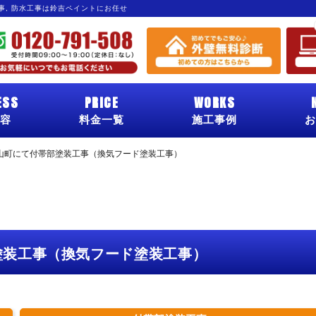
工事, 防水工事は鈴吉ペイントにお任せ
ESS
PRICE
WORKS
容
料金一覧
施工事例
お
山町にて付帯部塗装工事（換気フード塗装工事）
塗装工事（換気フード塗装工事）