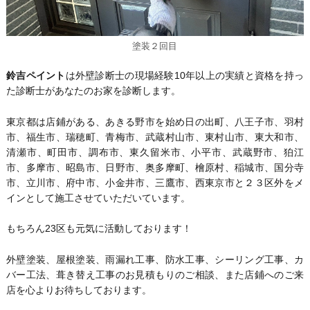
塗装２回目
鈴吉ペイント
は外壁診断士の現場経験10年以上の実績と資格を持っ
た診断士があなたのお家を診断します。
東京都は店鋪がある、あきる野市を始め日の出町、八王子市、羽村
市、福生市、瑞穂町、青梅市、武蔵村山市、東村山市、東大和市、
清瀬市、町田市、調布市、東久留米市、小平市、武蔵野市、狛江
市、多摩市、昭島市、日野市、奥多摩町、檜原村、稲城市、国分寺
市、立川市、府中市、小金井市、三鷹市、西東京市と２３区外をメ
インとして施工させていただいています。
もちろん23区も元気に活動しております！
外壁塗装、屋根塗装、雨漏れ工事、防水工事、シーリング工事、カ
バー工法、葺き替え工事のお見積もりのご相談、また店鋪へのご来
店を心よりお待ちしております。