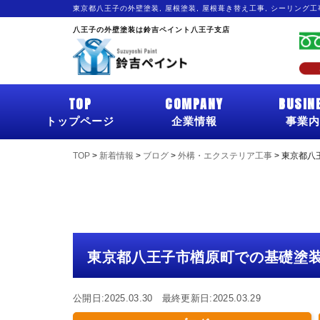
東京都八王子の外壁塗装, 屋根塗装, 屋根葺き替え工事, シーリング
八王子の外壁塗装は鈴吉ペイント八王子支店
TOP
COMPANY
BUSIN
トップページ
企業情報
事業内
TOP
>
新着情報
>
ブログ
>
外構・エクステリア工事
>
東京都八
東京都八王子市楢原町での基礎塗
公開日:2025.03.30 最終更新日:2025.03.29