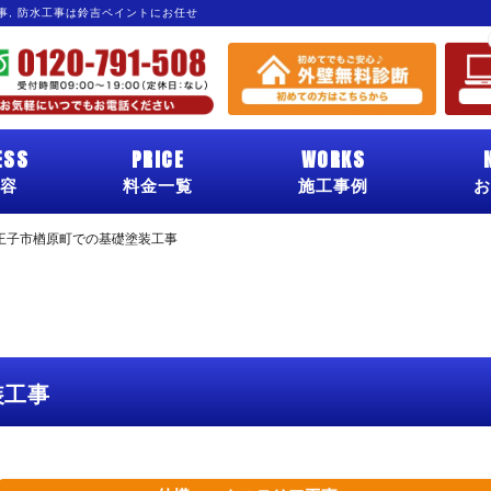
工事, 防水工事は鈴吉ペイントにお任せ
ESS
PRICE
WORKS
容
料金一覧
施工事例
お
王子市楢原町での基礎塗装工事
装工事