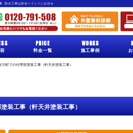
工事, 防水工事は鈴吉ペイントにお任せ
ESS
PRICE
WORKS
容
料金一覧
施工事例
お
寺方町での付帯部塗装工事（軒天井塗装工事）
部塗装工事（軒天井塗装工事）