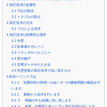
2
高圧洗浄の必要性
2.1
汚れの除去
2.2
トラブルの防止
3
高圧洗浄の方法
3.1
プロによる洗浄
4
高圧洗浄が効果的な場所
4.1
外壁
4.2
駐車場やガレージ
4.3
ベランダやバルコニー
4.4
窓や網戸
4.5
玄関ポーチやたたき台
4.6
外壁塗装の高圧洗浄で洗い流すもの
5
鈴吉ペイントでは
5.1
1. 近隣住民の皆様へのあいさつや建物周囲の確認を行
います。
5.2
2. 屋根から洗浄を行います
5.3
３. 雨樋の中も綺麗に洗い流します
5.4
４. 外壁、付帯部と徐々に下へ高圧洗浄を行います