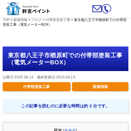
TOP
>
新着情報
>
ブログ
>
付帯部塗装工事
>
東京都八王子市楢原町での付帯部
塗装工事（電気メーターBOX）
東京都八王子市楢原町での付帯部塗装工事
（電気メーターBOX）
公開日:2025.08.13 最終更新日:2025.08.14
付帯部塗装工事
新着情報
この記事を読むのに必要な時間は約 2 分です。
目次
[
非表示
]