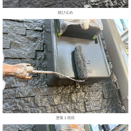
錆び止め
塗装１回目