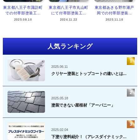
東京都八王子市諏訪町
東京都八王子市丸山町
東京都あきる野市瀬戸
での付帯部塗装工...
にて付帯部塗装工...
岡での付帯部塗装...
2025.08.10
2024.11.22
2025.11.18
人気ランキング
2025.06.11
クリヤー塗装とトップコートの違いとは...
2025.05.18
塗装できない屋根材「アーバニー」
2025.02.04
下塗り塗料紹介！（アレスダイナミック...