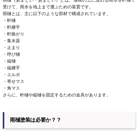
雨樋（あまどい・あまとい）とは、屋根の上に流れる雨水を軒樋で
受けて、雨水を地上まで運ぶための装置です。
雨樋とは、主に以下のような部材で構成されています。
・軒樋
・軒継手
・軒曲がり
・集水器
・止まり
・呼び樋
・縦樋
・縦継手
・エルボ
・寄せマス
・角マス
さらに、軒樋や縦樋を固定するための金具があります。
雨樋塗装は必要か？？