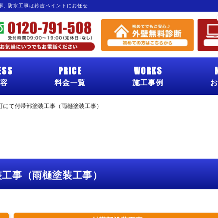
工事, 防水工事は鈴吉ペイントにお任せ
ESS
PRICE
WORKS
容
料金一覧
施工事例
お
町にて付帯部塗装工事（雨樋塗装工事）
装工事（雨樋塗装工事）